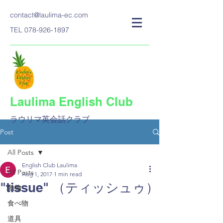
contact@laulima-ec.com
TEL
078-926-1897
Laulima English Club
ラウリマ英会話クラブ​
Post
All Posts
English Club Laulima
All Posts
Aug 1, 2017
1 min read
"tissue" （ティッシュゥ）
動物
食べ物
道具