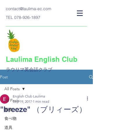
contact@laulima-ec.com
TEL
078-926-1897
Laulima English Club
ラウリマ英会話クラブ​
Post
All Posts
English Club Laulima
All Posts
Sep 19, 2017
1 min read
"breeze" （ブリィーズ）
動物
食べ物
道具