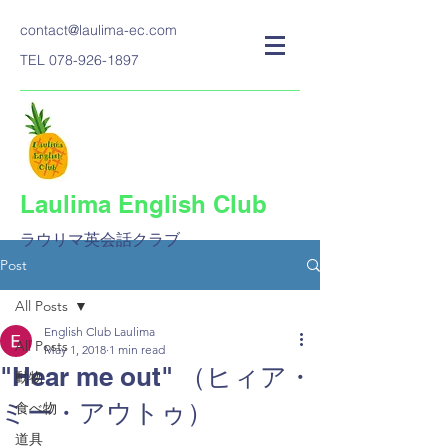
contact@laulima-ec.com
TEL
078-926-1897
Laulima English Club
ラウリマ英会話クラブ​
Post
All Posts
English Club Laulima
All Posts
May 1, 2018
1 min read
"Hear me out" （ヒィア・
動物
ミー・アウトゥ）
食べ物
道具