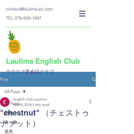
contact@laulima-ec.com
TEL
078-926-1897
Laulima English Club
ラウリマ英会話クラブ​
Post
All Posts
English Club Laulima
All Posts
Nov 8, 2018
1 min read
"chestnut" （チェストゥ
動物
ナァット）
食べ物
道具