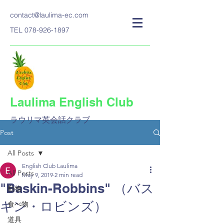
contact@laulima-ec.com
TEL
078-926-1897
Laulima English Club
ラウリマ英会話クラブ​
Post
All Posts
English Club Laulima
All Posts
May 9, 2019
2 min read
"Baskin-Robbins" （バス
動物
キン・ロビンズ）
食べ物
道具