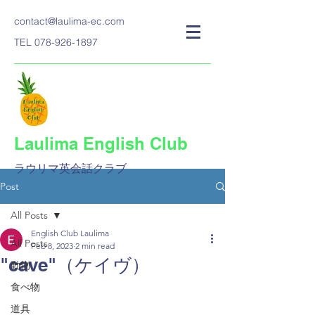
contact@laulima-ec.com
TEL
078-926-1897
Laulima English Club
ラウリマ英会話クラブ​
Post
All Posts
English Club Laulima
All Posts
Feb 8, 2023
2 min read
"cave"（ケイヴ）
動物
食べ物
道具