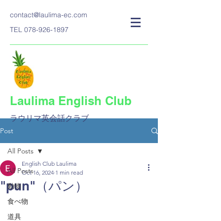
contact@laulima-ec.com
TEL
078-926-1897
Laulima English Club
ラウリマ英会話クラブ​
Post
All Posts
English Club Laulima
All Posts
Oct 16, 2024
1 min read
"pun"（パン）
動物
食べ物
道具