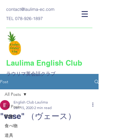
contact@laulima-ec.com
TEL
078-926-1897
Laulima English Club
ラウリマ英会話クラブ​
Post
All Posts
English Club Laulima
All Posts
Jan 15, 2020
2 min read
"vase" （ヴェース）
動物
食べ物
道具