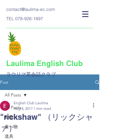
contact@laulima-ec.com
TEL
078-926-1897
Laulima English Club
ラウリマ英会話クラブ​
Post
All Posts
English Club Laulima
All Posts
Aug 8, 2017
1 min read
"rickshaw" （リックシャ
動物
ァ）
食べ物
道具