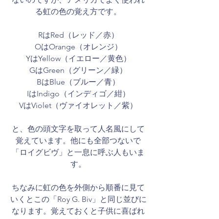
る虹の色の覚え方です。
RはRed（レッド／赤）
OはOrange（オレンジ）
YはYellow（イエロー／黄色）
GはGreen（グリーン／緑）
BはBlue（ブルー／青）
IはIndigo（インディゴ／紺）
VはViolet（ヴァイオレット／紫）
と、色の頭文字を取って人名風にして
覚えています。他にも全部つないで
「ロイグビヴ」と一息に呼ぶ人もいま
す。
ちなみに虹の色を外側から順番に見て
いくとこの「Roy G. Biv」と同じ並びに
なります。覚えておくと子供に喜ばれ