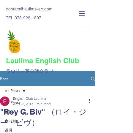
contact@laulima-ec.com
TEL
078-926-1897
Laulima English Club
ラウリマ英会話クラブ​
Post
All Posts
English Club Laulima
All Posts
Aug 22, 2017
1 min read
"Roy G. Biv" （ロイ・ジ
動物
ー・ビヴ）
食べ物
道具