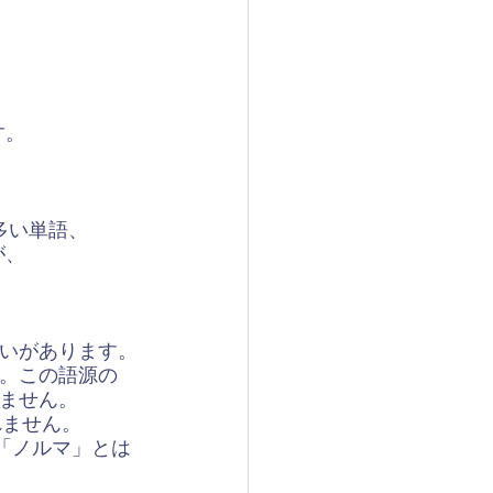
す。
多い単語、
が、
違いがあります。
。この語源の
ません。
れません。
「ノルマ」とは