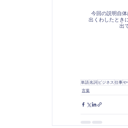
今回の説明自体
出くわしたとき
出
単語
名詞
ビジネス
仕事
や
言葉