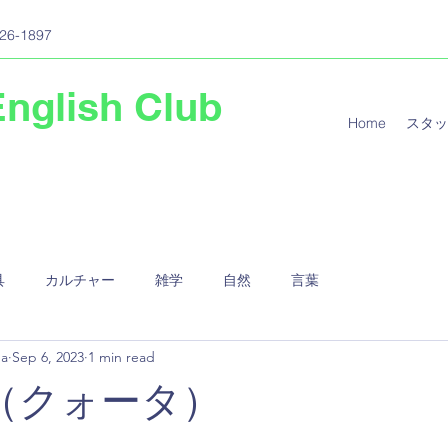
26-1897
English Club
Home
スタッ
具
カルチャー
雑学
自然
言葉
ma
Sep 6, 2023
1 min read
a"（クォータ）